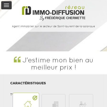
By
FRÉDÉRIQUE CHERMETTE
Vente
Agent immobilier sur le secteur de
Saint-laurent-de-la-salanque
Location
Service
+
J'estime mon bien au
meilleur prix !
Mon
Compte
Contact
CARACTÉRISTIQUES
TYPE DE BIEN
0